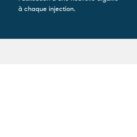
à chaque injection.
Quel moyen (stylos ou
pompes) d'injection
choisir?
En contact avec les médecins
spécialistes et les fabricants, nos
infirmières vous conseillent sur le
choix du moyen approprié et sur