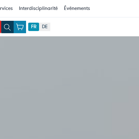
rvices
Interdisciplinarité
Événements
FR
DE