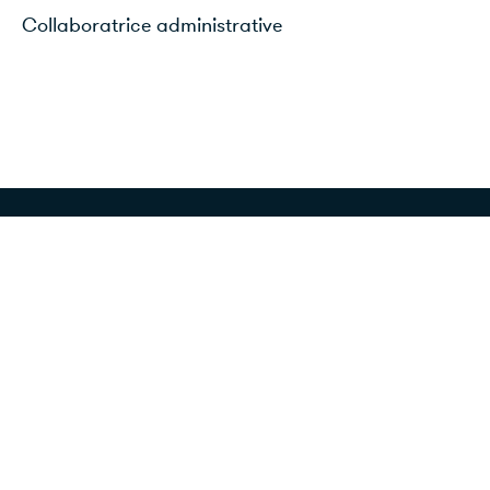
Collaboratrice administrative
Équipe soignante
Mirela Kenzelmann
Infirmière clinicienne en diabètologie
Monique Michlig