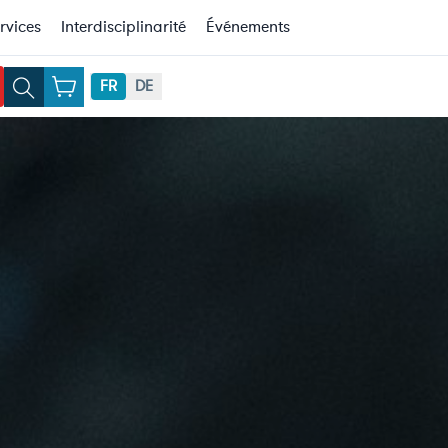
rvices
Interdisciplinarité
Événements
FR
DE