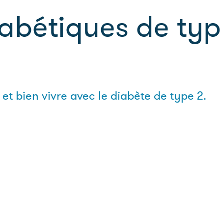
abétiques de typ
 bien vivre avec le diabète de type 2.
diabétiques de type 2.
 avril de 18h à 20h
Chem. du Verger 3, Collombey-Muraz