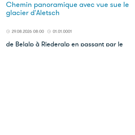
Chemin panoramique avec vue sue le
glacier d'Aletsch
29.08.2026 08:00
01.01.0001
de Belalp à Riederalp en passant par le
pont suspendu au-dessus des gorges de
la Massa
RDV
Déplacement en transports publics
08h02 arr Brig
08h20 dép bus pour Blatten b. Naters
TARIF